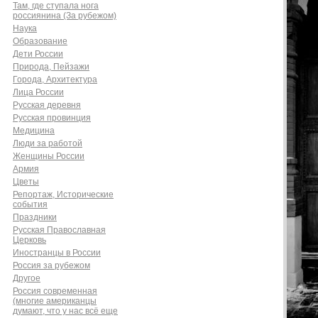
Там, где ступала нога
россиянина (За рубежом)
Наука
Образование
Дети России
Природа, Пейзажи
Города, Архитектура
Лица России
Русская деревня
Русская провинция
Медицина
Люди за работой
Женщины России
Армия
Цветы
Репортаж, Исторические
события
Праздники
Русская Православная
Церковь
Иностранцы в России
Россия за рубежом
Другое
Россия современная
(многие американцы
думают, что у нас всё еще