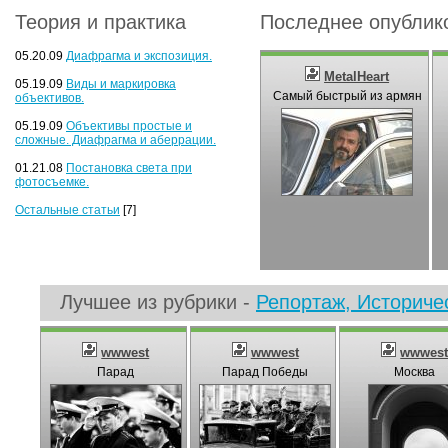
Теория и практика
Последнее опублик
05.20.09
Диафрагма и экспозиция.
MetalHeart
05.19.09
Виды и маркировка
Самый быстрый из армян
объективов.
05.19.09
Объективы простые и
сложные. Диафрагма и аберрации.
01.21.08
Постановка света при
фотосъемке.
Остальные статьи
[7]
Лучшее из рубрики -
Репортаж, Историче
wwwest
wwwest
wwwes
Парад
Парад Победы
Москва