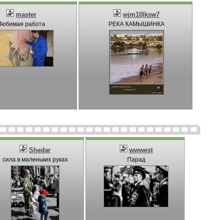
master
wjm10lksw7
Любимая работа
РЕКА КАМЫШИНКА
Shedar
wwwest
сила в маленьких руках
Парад