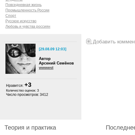
Повседневная жизнь
Промышленность России
Спорт
Русское искусство
Любовь и чувства россиян
Добавить коммен
[29.08.09 12:03]
Автор
Арсений Семёнов
wwwest
+3
Нравится:
Количество оценок: 3
Число просмотров: 3412
Теория и практика
Последне