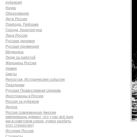
рубежом)
Наука
Образование
Дети России
Природа, Пейзажи
Города, Архитектура
Лица России
Русская деревня
Русская провинция
Медицина
Люди за работой
Женщины России
Армия
Цветы
Репортаж, Исторические события
Праздники
Русская Православная Церковь
Иностранцы в России
Россия за рубежом
Другое
Россия современная (многие
американцы думают, что у нас всё еще
как в советском союзе, нужно разбить
этот стереотип)
История России
Cтуденты