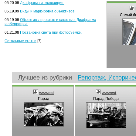
05.20.09
Диафрагма и экспозиция.
05.19.09
Виды и маркировка объективов.
Самый б
05.19.09
Объективы простые и сложные. Диафрагма
и аберрации.
01.21.08
Постановка света при фотосъемке.
Остальные статьи
[7]
Лучшее из рубрики -
Репортаж, Историче
wwwest
wwwest
Парад
Парад Победы