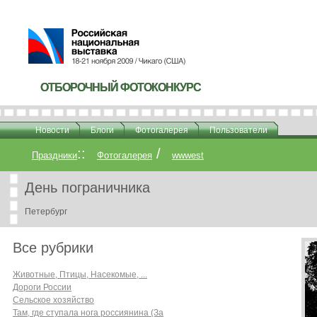
ОТБОРОЧНЫЙ ФОТОКОНКУРС
ОТБОРОЧНЫЙ ФОТОКОНКУРС
Новости
Блоги
Фотогалерея
Пользователи
::
/
Праздники
Фотогалерея
wwwest
День пограничника
Петербург
Все рубрики
Животные, Птицы, Насекомые, ...
Дороги России
Сельское хозяйство
Там, где ступала нога россиянина (За