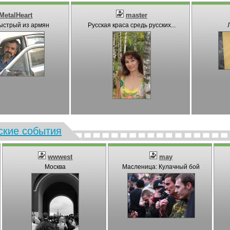
MetalHeart
master
ыстрый из армян
Русская краса средь русских...
ские события
wwwest
may
Москва
Масленица: Кулачный бой