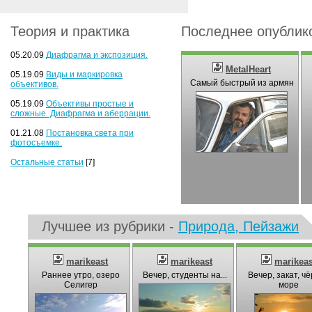
Теория и практика
Последнее опублик
05.20.09
Диафрагма и экспозиция.
MetalHeart
05.19.09
Виды и маркировка
Самый быстрый из армян
объективов.
05.19.09
Объективы простые и
сложные. Диафрагма и аберрации.
01.21.08
Постановка света при
фотосъемке.
Остальные статьи
[7]
Лучшее из рубрики -
Природа, Пейзажи
marikeast
marikeast
marikeas
Раннее утро, озеро
Вечер, студенты на...
Вечер, закат, ч
Селигер
море