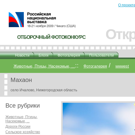
О проект
Откр
Откр
ОТБОРОЧНЫЙ ФОТОКОНКУРС
ОТБОРОЧНЫЙ ФОТОКОНКУРС
Новости
Блоги
Фотогалерея
Пользователи
::
/
Животные, Птицы, Насекомые, ...
Фотогалерея
wwwest
Махаон
село Ичалово, Нижегородская область
Все рубрики
Животные, Птицы,
Насекомые, ...
Дороги России
Сельское хозяйство